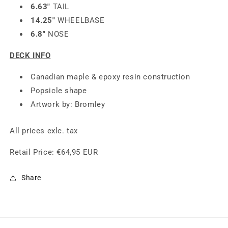
Terrestrial
Terrestrial
6.63"
TAIL
Masterpiece
Masterpiece
14.25"
WHEELBASE
6.8"
NOSE
DECK INFO
Canadian maple & epoxy resin construction
Popsicle shape
Artwork by: Bromley
All prices exlc. tax
Retail Price:
€64,95 EUR
Share