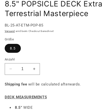
8.5" POPSICLE DECK Extra
Terrestrial Masterpiece
SKU:
BL-25-AT-ETM-POP-85
Versand
wird beim Checkout berechnet
Größe
8.5
Anzahl
Verringere
Erhöhe
die
die
Menge
Menge
Shipping fee
will be calculated afterwards.
für
für
8.5&quot;
8.5&quot;
POPSICLE
POPSICLE
DECK MEASUREMENTS
DECK
DECK
Extra
Extra
8.5"
WIDE