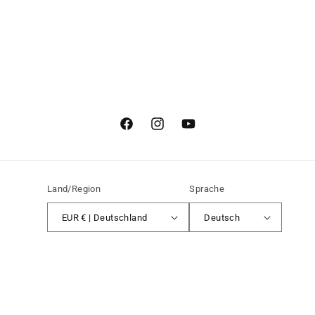
Zu den Marken, die wir verkaufen, gehören
bekannte und etablierte Namen wie Blast Skates,
Inpeddo Skateboards, Haze Wheels, ÜBER
Skateboards, Poetic Collective, Lousy Livin,
Zupply, Tremendous Trucks u. v. w.
Facebook
Instagram
YouTube
Land/Region
Sprache
EUR € | Deutschland
Deutsch
Zahlungsmethoden
Widerrufsrecht
© 2026,
QUARTER Dist. B2B
Powered by Shopify
Datenschutzerklärung
AGB
Versand
Kontaktinformationen