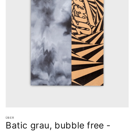
Medien
1
in
ÜBER
Batic grau, bubble free -
Modal
öffnen