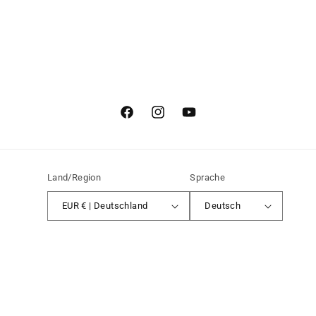
Zu den Marken, die wir verkaufen, gehören
bekannte und etablierte Namen wie Blast Skates,
Inpeddo Skateboards, Haze Wheels, ÜBER
Skateboards, Poetic Collective, Lousy Livin,
Zupply, Tremendous Trucks u. v. w.
Facebook
Instagram
YouTube
Land/Region
Sprache
EUR € | Deutschland
Deutsch
Zahlungsmethoden
Widerrufsrecht
© 2026,
QUARTER Dist. B2B
Powered by Shopify
Datenschutzerklärung
AGB
Versand
Kontaktinformationen