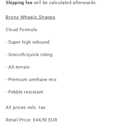
Shipping fee
will be calculated afterwards.
für
für
Cruiser
Cruiser
Bronx Wheels Shapes
Wheel
Wheel
-
-
Cloud Formula
Navy
Navy
Silver,
Silver,
- Super high rebound
CLOUD
CLOUD
Formula,
Formula,
- Smooth/quick riding
Cruiser
Cruiser
Shape,
Shape,
- All-terrain
78A
78A
-
-
- Premium urethane mix
62mm
62mm
- Pebble resistant
All prices exlc. tax
Retail Price:
€44,90 EUR