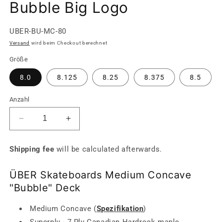
Bubble Big Logo
SKU:
UBER-BU-MC-80
Versand
wird beim Checkout berechnet
Größe
8.0
8.125
8.25
8.375
8.5
Anzahl
Verringere
Erhöhe
die
die
Menge
Menge
Shipping fee
will be calculated afterwards.
für
für
Bubble
Bubble
ÜBER Skateboards Medium Concave
Big
Big
Logo
Logo
"Bubble" Deck
Medium Concave (
Spezifikation
)