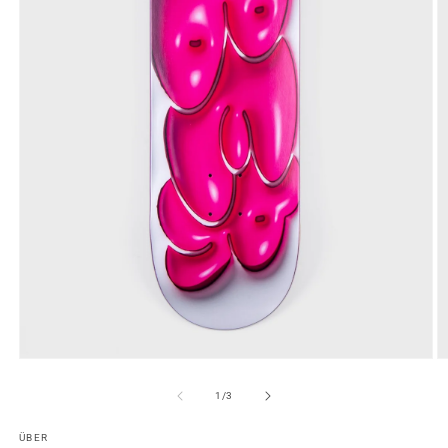
Medien
M
1
2
in
in
von
1
/
3
Modal
M
öffnen
ö
ÜBER