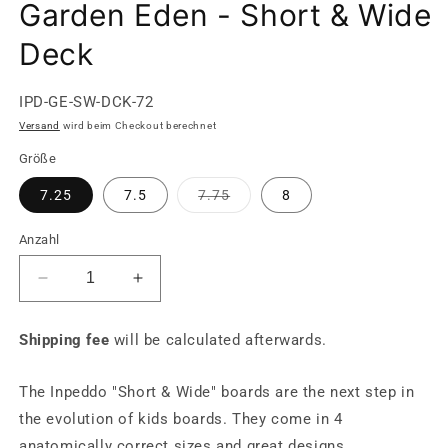
Garden Eden - Short & Wide
Deck
SKU:
IPD-GE-SW-DCK-72
Versand
wird beim Checkout berechnet
Größe
Variante
7.25
7.5
7.75
8
ausverkauft
oder
nicht
Anzahl
verfügbar
Verringere
Erhöhe
die
die
Menge
Menge
Shipping fee
will be calculated afterwards.
für
für
Garden
Garden
Eden
Eden
The Inpeddo "Short & Wide" boards are the next step in
-
-
the evolution of kids boards. They come in 4
Short
Short
anatomically correct sizes and great designs.