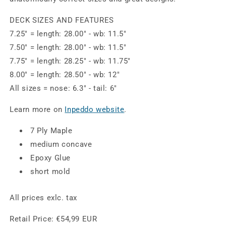
&amp;
&amp;
Wide
Wide
DECK SIZES AND FEATURES
Deck
Deck
7.25" = length: 28.00" - wb: 11.5"
7.50" = length: 28.00" - wb: 11.5"
7.75" = length: 28.25" - wb: 11.75"
8.00" = length: 28.50" - wb: 12"
All sizes = nose: 6.3" - tail: 6"
Learn more on
Inpeddo website
.
7 Ply Maple
medium concave
Epoxy Glue
short mold
All prices exlc. tax
Retail Price:
€54,99 EUR