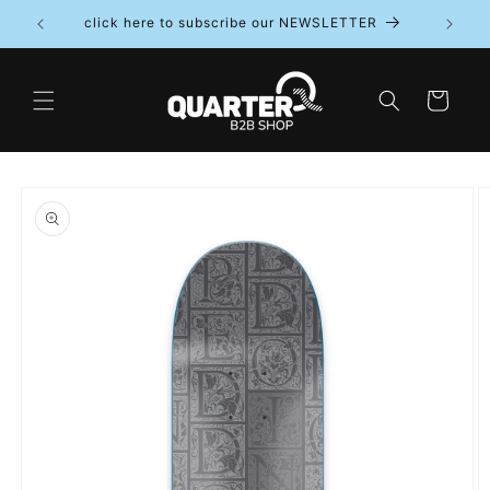
Direkt
click here to subscribe our NEWSLETTER
zum
Inhalt
Warenkorb
oduktinformationen
ringen