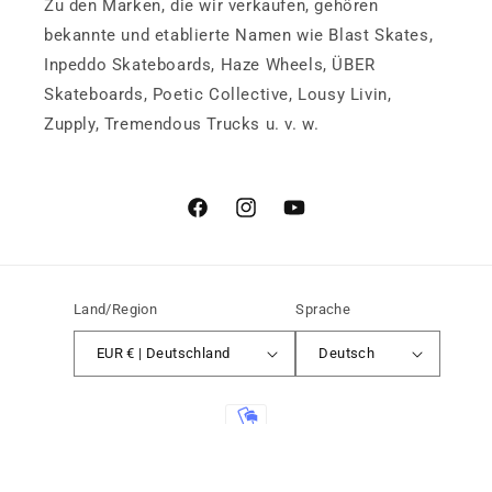
Zu den Marken, die wir verkaufen, gehören
bekannte und etablierte Namen wie Blast Skates,
Inpeddo Skateboards, Haze Wheels, ÜBER
Skateboards, Poetic Collective, Lousy Livin,
Zupply, Tremendous Trucks u. v. w.
Facebook
Instagram
YouTube
Land/Region
Sprache
EUR € | Deutschland
Deutsch
Zahlungsmethoden
Widerrufsrecht
© 2026,
QUARTER Dist. B2B
Powered by Shopify