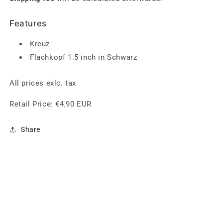
für
für
Schrauben
Schrauben
Features
Kreuz
Kreuz
Flachkopf
Flachkopf
Kreuz
1.5
1.5
inch
inch
Flachkopf 1.5 inch
in Schwarz
All prices exlc. tax
Retail Price:
€4,90 EUR
Share
QUICK LINKS