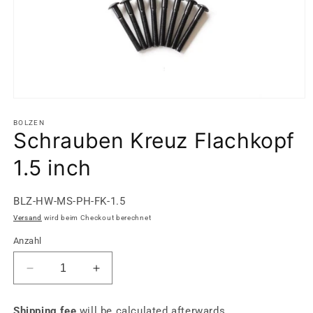
Medien
1
in
BOLZEN
Schrauben Kreuz Flachkopf
Modal
öffnen
1.5 inch
SKU:
BLZ-HW-MS-PH-FK-1.5
Versand
wird beim Checkout berechnet
Anzahl
Verringere
Erhöhe
die
die
Menge
Menge
Shipping fee
will be calculated afterwards.