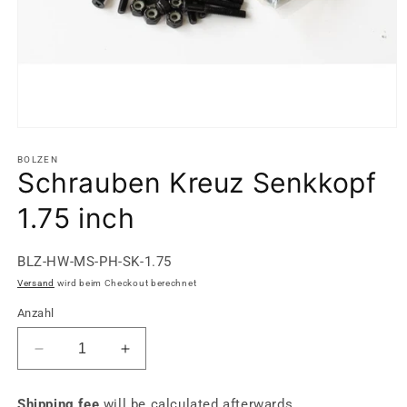
Medien
1
in
BOLZEN
Schrauben Kreuz Senkkopf
Modal
öffnen
1.75 inch
SKU:
BLZ-HW-MS-PH-SK-1.75
Versand
wird beim Checkout berechnet
Anzahl
Verringere
Erhöhe
die
die
Menge
Menge
Shipping fee
will be calculated afterwards.