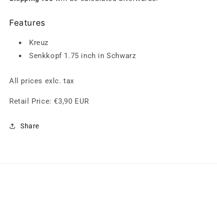
für
für
Schrauben
Schrauben
Features
Kreuz
Kreuz
Senkkopf
Senkkopf
Kreuz
1.75
1.75
inch
inch
Senkkopf 1.75 inch
in Schwarz
All prices exlc. tax
Retail Price:
€3,90 EUR
Share
QUICK LINKS