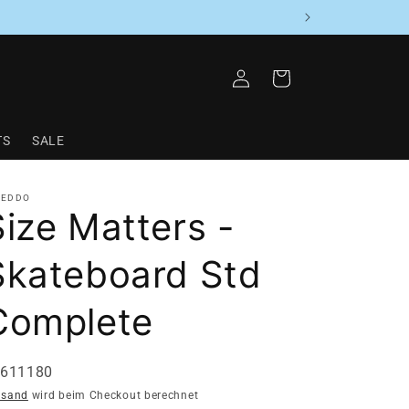
Einloggen
Warenkorb
TS
SALE
PEDDO
Size Matters -
Skateboard Std
Complete
U:
5611180
rsand
wird beim Checkout berechnet