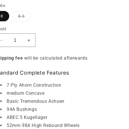
öße
Variante
8
8.5
ausverkauft
oder
nicht
zahl
verfügbar
Verringere
Erhöhe
die
die
Menge
Menge
ipping fee
will be calculated afterwards.
für
für
Size
Size
tandard Complete
Features
Matters
Matters
-
-
Skateboard
Skateboard
7 Ply Ahorn Construction
Std
Std
medium Concave
Complete
Complete
Basic Tremendous Achsen
94A Bushings
ABEC 5 Kugellager
52mm 98A
High Rebound
Wheels