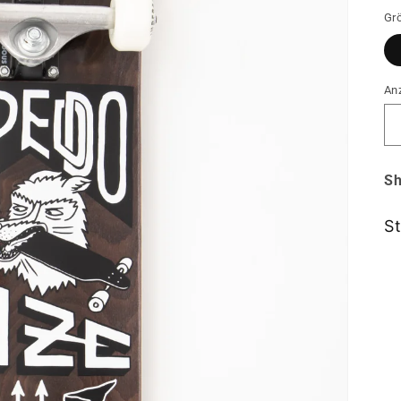
Gr
An
Sh
S