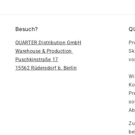
Besuch?
Q
QUARTER Distribution GmbH
Pr
Warehouse & Production
Sk
Puschkinstraße 17
vo
15562 Rüdersdorf b. Berlin
Wi
Ko
Pr
so
Ab
Zu
be