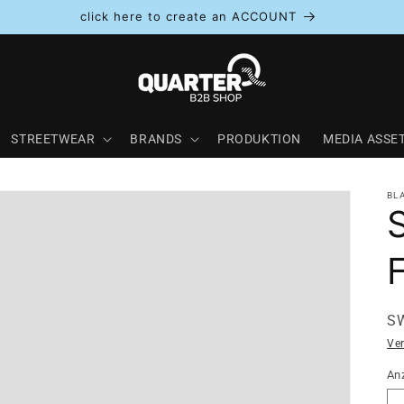
click here to create an ACCOUNT
STREETWEAR
BRANDS
PRODUKTION
MEDIA ASSE
BL
SK
S
Ve
An