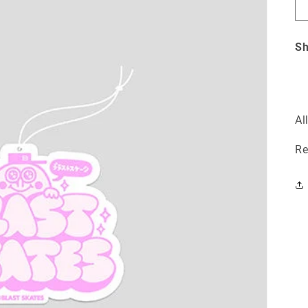
Sh
Al
Re