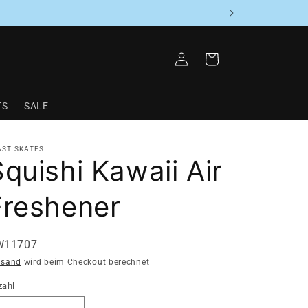
Warenkorb
Einloggen
TS
SALE
AST SKATES
Squishi Kawaii Air
Freshener
U:
W11707
rsand
wird beim Checkout berechnet
zahl