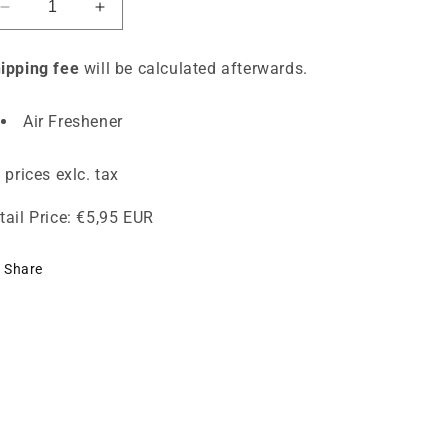
Verringere
Erhöhe
die
die
Menge
Menge
ipping fee
will be calculated afterwards.
für
für
Squishi
Squishi
Kawaii
Kawaii
Air Freshener
Air
Air
Freshener
Freshener
l prices exlc. tax
tail Price:
€5,95 EUR
Share